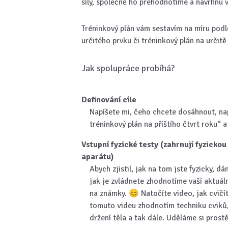
síly, společně ho přehodnotíme a navrhnu v
Tréninkový plán vám sestavím na míru podle 
určitého prvku či tréninkový plán na určit
Jak spolupráce probíhá?
Definování cíle
Napíšete mi, čeho chcete dosáhnout, nap
tréninkový plán na příštího čtvrt roku“ 
Vstupní fyzické testy (zahrnují fyzicko
aparátu)
Abych zjistil, jak na tom jste fyzicky, 
jak je zvládnete zhodnotíme vaší aktuáln
na známky. 😊 Natočíte video, jak cvičí
tomuto videu zhodnotím techniku cviků,
držení těla a tak dále. Uděláme si prost