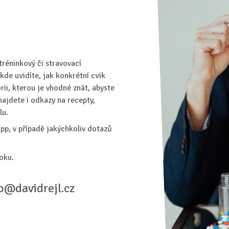
réninkový či stravovací
kde uvidíte, jak konkrétní cvik
rii, kterou je vhodné znát, abyste
najdete i odkazy na recepty,
lu.
p, v případě jakýchkoliv dotazů
oku.
fo@davidrejl.cz