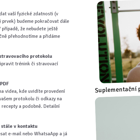
at vaší fyzické zdatnosti (v
aký prvek) budeme pokračovat dále
V případě, že nebudete ještě
lečně přehodnotíme a přidáme
 stravovacího protokolu
ipravit trénink či stravovací
 PDF
Suplementační 
a videa, kde uvidíte provedení
 vašem protokolu či odkazy na
a recepty a podobně. Detailní
stále v kontaktu
psat e-mail nebo WhatsaApp a já