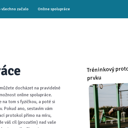
o všechno začalo
Online spolupráce
ráce
Tréninkový proto
prvku
emůžete docházet na pravidelné
možnost online spolupráce.
te na tom s fyzičkou, a poté si
liv. Pokud ano, sestavím vám
ací protokol přímo na míru,
de váš cíl (prozatím) nad vaše