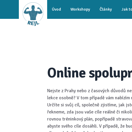
Workflow
Úvod
Workshopy
Články
Jak t
Online spolup
Nejste z Prahy nebo z časových důvodů n
lekce osobně? V tom případě vám nabízím 
Určíte si svůj cíl, společně zjistíme, jak js
řekneme, zda jsou vaše cíle reálné či niko
rovnou tréninkový plán, popřípadě stravov
abyste svého cíle dosáhli. V případě, že bu