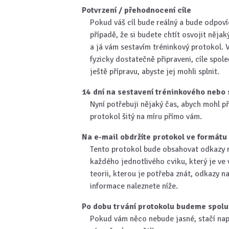
Potvrzení / přehodnocení cíle
Pokud váš cíl bude reálný a bude odpovíd
případě, že si budete chtít osvojit něj
a já vám sestavím tréninkový protokol. 
fyzicky dostatečně připraveni, cíle spo
ještě přípravu, abyste jej mohli splnit.
14 dní na sestavení tréninkového nebo
Nyní potřebuji nějaký čas, abych mohl př
protokol šitý na míru přímo vám.
Na e-mail obdržíte protokol ve formátu
Tento protokol bude obsahovat odkazy n
každého jednotlivého cviku, který je ve
teorii, kterou je potřeba znát, odkazy n
informace naleznete níže.
Po dobu trvání protokolu budeme spolu 
Pokud vám něco nebude jasné, stačí na